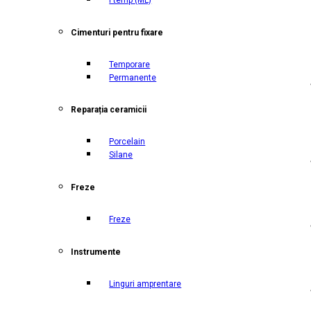
Cimenturi pentru fixare
Temporare
Permanente
Reparația ceramicii
Porcelain
Silane
Freze
Freze
Instrumente
Linguri amprentare