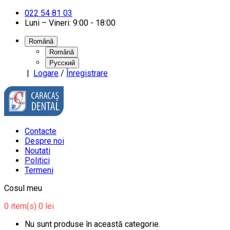
022 54 81 03
Luni – Vineri: 9:00 - 18:00
Română
Română
Русский
|
Logare
/
Înregistrare
Contacte
Despre noi
Noutati
Politici
Termeni
Cosul meu
0
item(s)
0 lei
Nu sunt produse în această categorie.