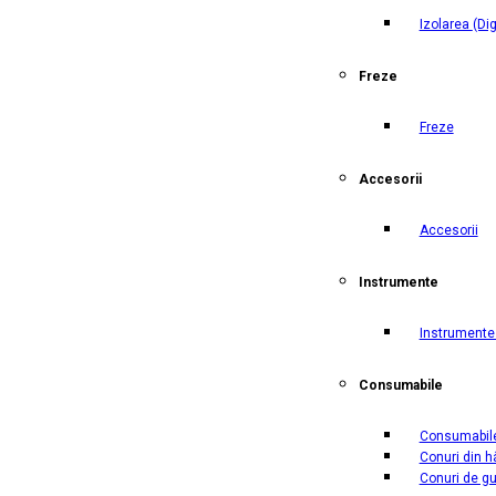
Izolarea
(Di
Freze
Freze
Accesorii
Accesorii
Instrumente
Instrumente 
Consumabile
Consumabil
Conuri din h
Conuri de g