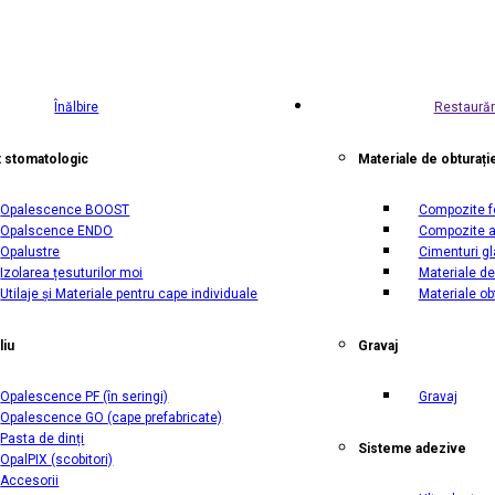
Înălbire
Restaurăr
t stomatologic
Materiale de obturați
Opalescence BOOST
Compozite f
Opalscence ENDO
Compozite a
Opalustre
Cimenturi g
Izolarea țesuturilor moi
Materiale de
Utilaje și Materiale pentru cape individuale
Materiale ob
liu
Gravaj
Opalescence PF
(în seringi)
Gravaj
Opalescence GO
(cape prefabricate)
Pasta de dinți
Sisteme adezive
OpalPIX
(scobitori)
Accesorii