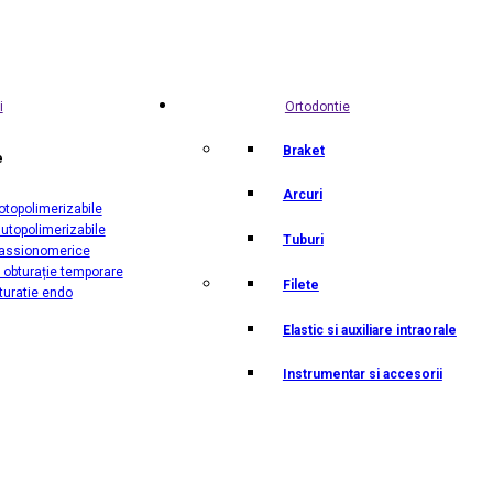
i
Ortodontie
Braket
e
Arcuri
otopolimerizabile
utopolimerizabile
Tuburi
lassionomerice
 obturație temporare
Filete
turatie endo
Elastic si auxiliare intraorale
Instrumentar si accesorii