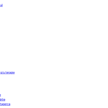
ga)
p/u terapie
e
ârtie
utaperca