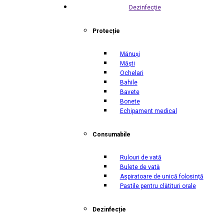
Dezinfecție
Protecție
Mănuși
Măști
Ochelari
Bahile
Bavete
Bonete
Echipament medical
Consumabile
Rulouri de vată
Bulete de vată
Aspiratoare de unică folosință
Pastile pentru clătituri orale
Dezinfecție