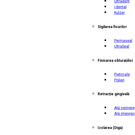
Ultradent
i-dental
Kulzer
Sigilarea fisurilor
Permaseal
UltraSeal
Finisarea obturațiilor
Pietricele
Polieri
Retracție gingivală
Ață neimpre
Ață impregn
Izolarea
(Diga)