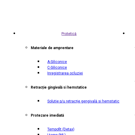
Protetică
Materiale de amprentare
A-Siliconice
C-Siliconice
Inregistrarea ocluziei
Retracție gingivală si hemstatice
Solutie p/u retracție gengivală si hemstatic
Protezare imediată
Tempofit
(Detax)
I temp
(ML)