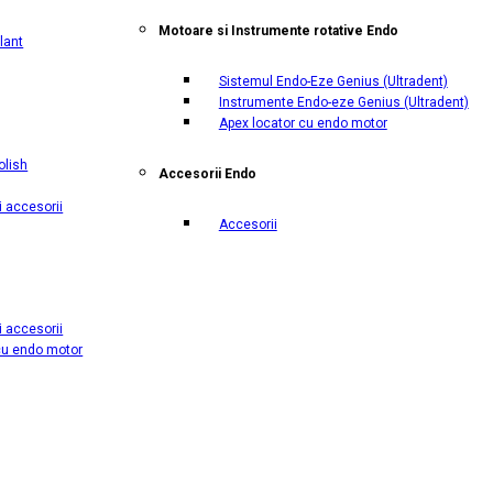
Motoare si Instrumente rotative Endo
lant
Sistemul Endo-Eze Genius
(Ultradent)
Instrumente Endo-eze Genius
(Ultradent)
Apex locator cu endo motor
olish
Accesorii Endo
i accesorii
Accesorii
i accesorii
cu endo motor