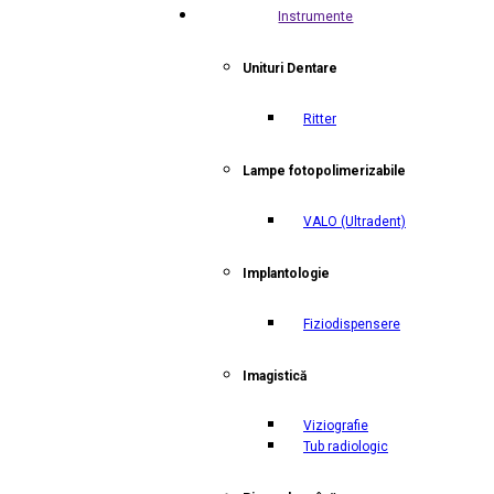
Instrumente
Unituri Dentare
Ritter
Lampe fotopolimerizabile
VALO
(Ultradent)
Implantologie
Fiziodispensere
Imagistică
Viziografie
Tub radiologic