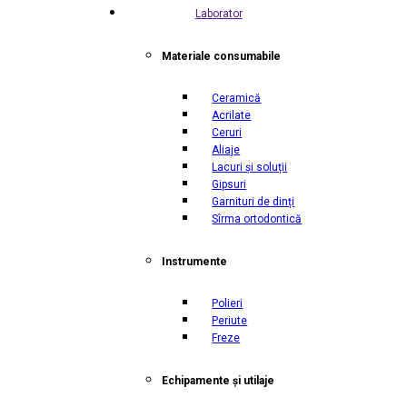
Laborator
Materiale consumabile
Ceramică
Acrilate
Ceruri
Aliaje
Lacuri și soluții
Gipsuri
Garnituri de dinți
Sîrma ortodontică
Instrumente
Polieri
Periute
Freze
Echipamente și utilaje