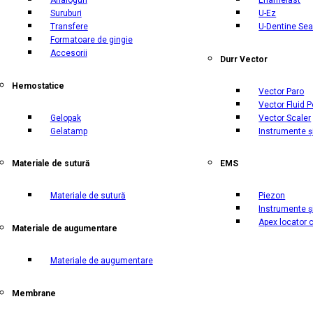
Suruburi
U-Ez
Transfere
U-Dentine Sea
Formatoare de gingie
Accesorii
Durr Vector
Hemostatice
Vector Paro
Vector Fluid P
Gelopak
Vector Scaler
Gelatamp
Instrumente ș
Materiale de sutură
EMS
Materiale de sutură
Piezon
Instrumente ș
Apex locator 
Materiale de augumentare
Materiale de augumentare
Membrane