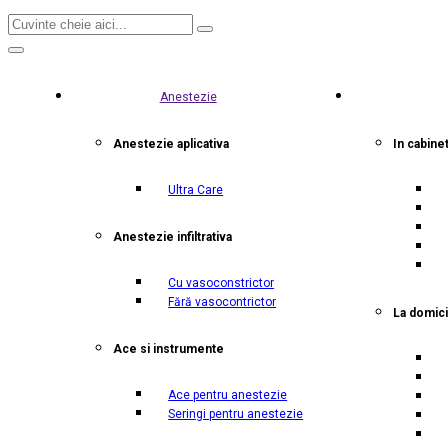
Anestezie
Anestezie aplicativa
In cabine
Ultra Care
Anestezie infiltrativa
Cu vasoconstrictor
Fără vasocontrictor
La domici
Ace si instrumente
Ace pentru anestezie
Seringi pentru anestezie