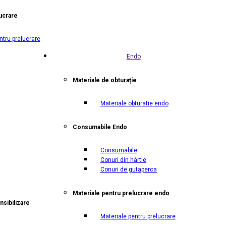
ucrare
ntru prelucrare
Endo
Materiale de obturație
Materiale obturatie endo
Consumabile Endo
Consumabile
Conuri din hârtie
Conuri de gutaperca
Materiale pentru prelucrare endo
nsibilizare
Materiale pentru prelucrare