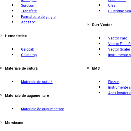
Suruburi
U-Ez
Transfere
U-Dentine Sea
Formatoare de gingie
Accesorii
Durr Vector
Hemostatice
Vector Paro
Vector Fluid P
Gelopak
Vector Scaler
Gelatamp
Instrumente ș
Materiale de sutură
EMS
Materiale de sutură
Piezon
Instrumente ș
Apex locator 
Materiale de augumentare
Materiale de augumentare
Membrane