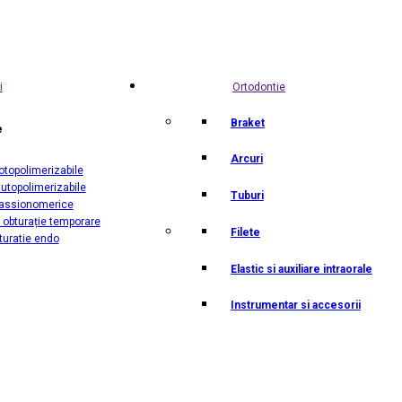
i
Ortodontie
Braket
e
Arcuri
otopolimerizabile
utopolimerizabile
Tuburi
lassionomerice
 obturație temporare
Filete
turatie endo
Elastic si auxiliare intraorale
Instrumentar si accesorii