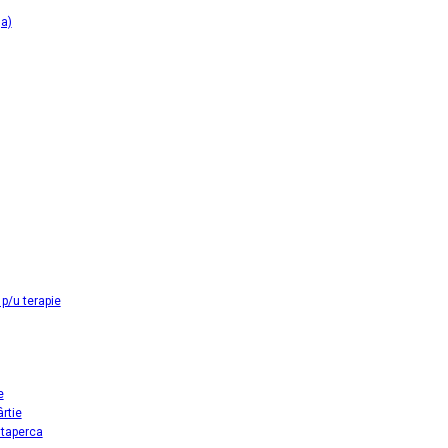
ga)
p/u terapie
e
ârtie
utaperca