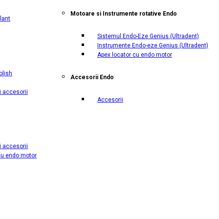
Motoare si Instrumente rotative Endo
lant
Sistemul Endo-Eze Genius
(Ultradent)
Instrumente Endo-eze Genius
(Ultradent)
Apex locator cu endo motor
olish
Accesorii Endo
i accesorii
Accesorii
i accesorii
cu endo motor