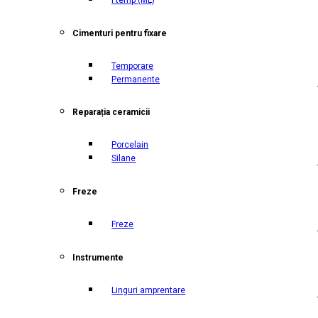
Cimenturi pentru fixare
Temporare
Permanente
Reparația ceramicii
Porcelain
Silane
Freze
Freze
Instrumente
Linguri amprentare