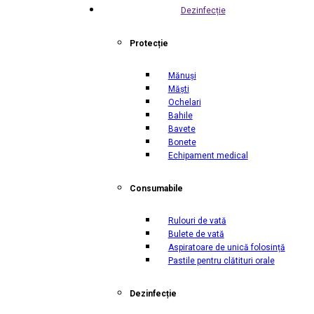
Dezinfecție
Protecție
Mănuși
Măști
Ochelari
Bahile
Bavete
Bonete
Echipament medical
Consumabile
Rulouri de vată
Bulete de vată
Aspiratoare de unică folosință
Pastile pentru clătituri orale
Dezinfecție