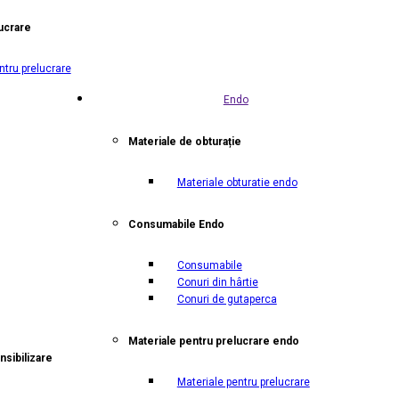
ucrare
ntru prelucrare
Endo
Materiale de obturație
Materiale obturatie endo
Consumabile Endo
Consumabile
Conuri din hârtie
Conuri de gutaperca
Materiale pentru prelucrare endo
nsibilizare
Materiale pentru prelucrare