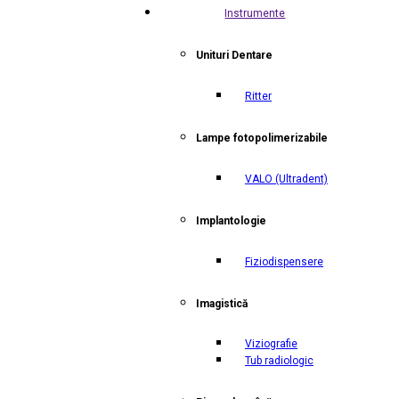
Instrumente
Unituri Dentare
Ritter
Lampe fotopolimerizabile
VALO
(Ultradent)
Implantologie
Fiziodispensere
Imagistică
Viziografie
Tub radiologic