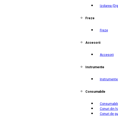
Izolarea
(Di
Freze
Freze
Accesorii
Accesorii
Instrumente
Instrumente 
Consumabile
Consumabil
Conuri din h
Conuri de g