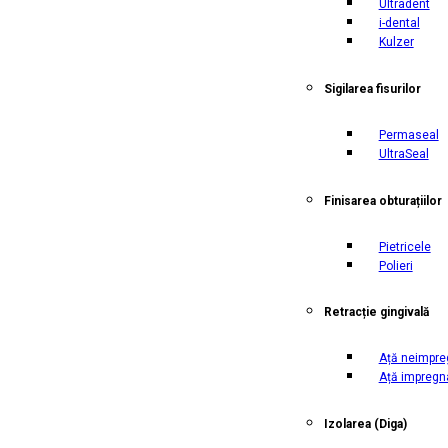
Ultradent
i-dental
Kulzer
Sigilarea fisurilor
Permaseal
UltraSeal
Finisarea obturațiilor
Pietricele
Polieri
Retracție gingivală
Ață neimpre
Ață impregn
Izolarea
(Diga)