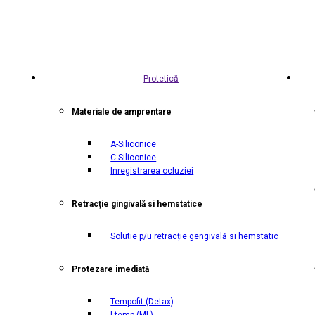
Protetică
Materiale de amprentare
A-Siliconice
C-Siliconice
Inregistrarea ocluziei
Retracție gingivală si hemstatice
Solutie p/u retracție gengivală si hemstatic
Protezare imediată
Tempofit
(Detax)
I temp
(ML)