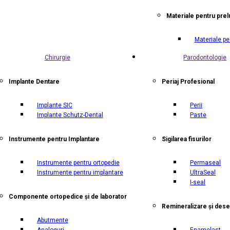
Materiale pentru prel
Materiale pe
Chirurgie
Parodontologie
Implante Dentare
Periaj Profesional
Implante SIC
Perii
Implante Schutz-Dental
Paste
Instrumente pentru Implantare
Sigilarea fisurilor
Instrumente pentru ortopedie
Permaseal
Instrumente pentru implantare
UltraSeal
I-seal
Componente ortopedice și de laborator
Remineralizare și dese
Abutmente
Analoguri
Enamelast