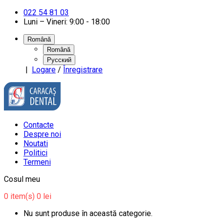
022 54 81 03
Luni – Vineri: 9:00 - 18:00
Română
Română
Русский
|
Logare
/
Înregistrare
Contacte
Despre noi
Noutati
Politici
Termeni
Cosul meu
0
item(s)
0 lei
Nu sunt produse în această categorie.