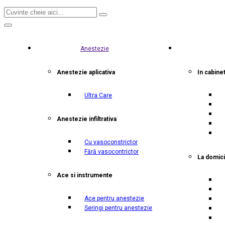
Anestezie
Anestezie aplicativa
In cabine
Ultra Care
Anestezie infiltrativa
Cu vasoconstrictor
Fără vasocontrictor
La domici
Ace si instrumente
Ace pentru anestezie
Seringi pentru anestezie