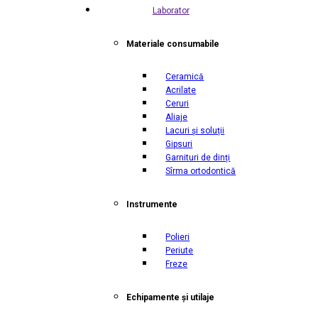
Laborator
Materiale consumabile
Ceramică
Acrilate
Ceruri
Aliaje
Lacuri și soluții
Gipsuri
Garnituri de dinți
Sîrma ortodontică
Instrumente
Polieri
Periute
Freze
Echipamente și utilaje