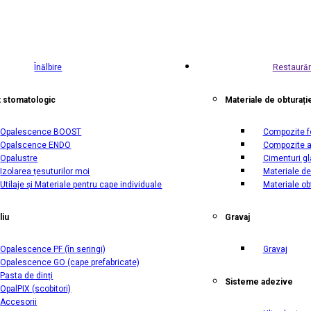
Înălbire
Restaurăr
t stomatologic
Materiale de obturați
Opalescence BOOST
Compozite f
Opalscence ENDO
Compozite a
Opalustre
Cimenturi g
Izolarea țesuturilor moi
Materiale de
Utilaje și Materiale pentru cape individuale
Materiale ob
liu
Gravaj
Opalescence PF
(în seringi)
Gravaj
Opalescence GO
(cape prefabricate)
Pasta de dinți
Sisteme adezive
OpalPIX
(scobitori)
Accesorii