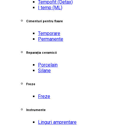
Tempofit
(Detax)
I temp
(ML)
Cimenturi pentru fixare
Temporare
Permanente
Reparația ceramicii
Porcelain
Silane
Freze
Freze
Instrumente
Linguri amprentare