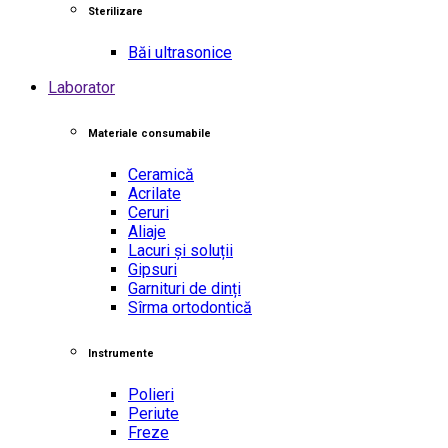
Sterilizare
Băi ultrasonice
Laborator
Materiale consumabile
Ceramică
Acrilate
Ceruri
Aliaje
Lacuri și soluții
Gipsuri
Garnituri de dinți
Sîrma ortodontică
Instrumente
Polieri
Periute
Freze