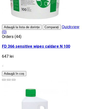
Quickview
Adaugă la lista de dorințe
Comparați
(0)
Orders (44)
FD 366 sensitive wipes caldare N 100
647 lei
..
Adaugă în coș