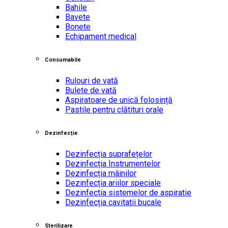
Bahile
Bavete
Bonete
Echipament medical
Consumabile
Rulouri de vată
Bulete de vată
Aspiratoare de unică folosință
Pastile pentru clătituri orale
Dezinfecție
Dezinfecția suprafețelor
Dezinfecția Instrumentelor
Dezinfecția mâinilor
Dezinfecția ariilor speciale
Dezinfectia sistemelor de aspiratie
Dezinfecția cavitatii bucale
Sterilizare