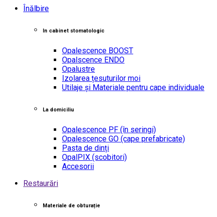
Înălbire
In cabinet stomatologic
Opalescence BOOST
Opalscence ENDO
Opalustre
Izolarea țesuturilor moi
Utilaje și Materiale pentru cape individuale
La domiciliu
Opalescence PF
(în seringi)
Opalescence GO
(cape prefabricate)
Pasta de dinți
OpalPIX
(scobitori)
Accesorii
Restaurări
Materiale de obturație