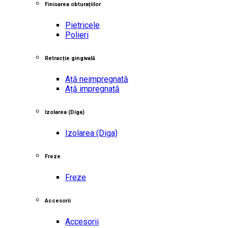
Finisarea obturațiilor
Pietricele
Polieri
Retracție gingivală
Ață neimpregnată
Ață impregnată
Izolarea
(Diga)
Izolarea
(Diga)
Freze
Freze
Accesorii
Accesorii