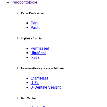
Parodontologie
Periaj Profesional
Perii
Paste
Sigilarea fisurilor
Permaseal
UltraSeal
I-seal
Remineralizare și desensibilizare
Enamelast
U-Ez
U-Dentine Sealant
Durr Vector