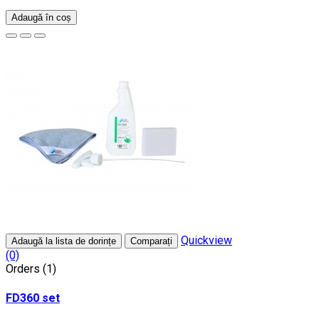
Adaugă în coș
Quickview
Adaugă la lista de dorințe
Comparați
(0)
Orders (1)
FD360 set