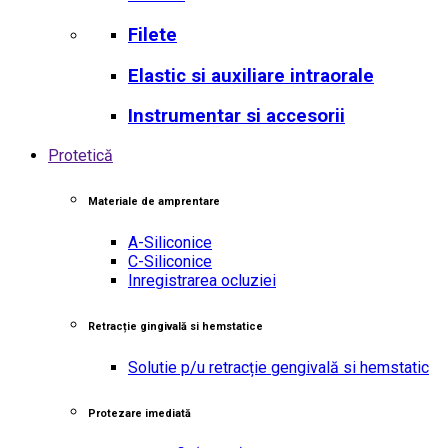
Filete
Elastic si auxiliare intraorale
Instrumentar si accesorii
Protetică
Materiale de amprentare
A-Siliconice
C-Siliconice
Inregistrarea ocluziei
Retracție gingivală si hemstatice
Solutie p/u retracție gengivală si hemstatic
Protezare imediată