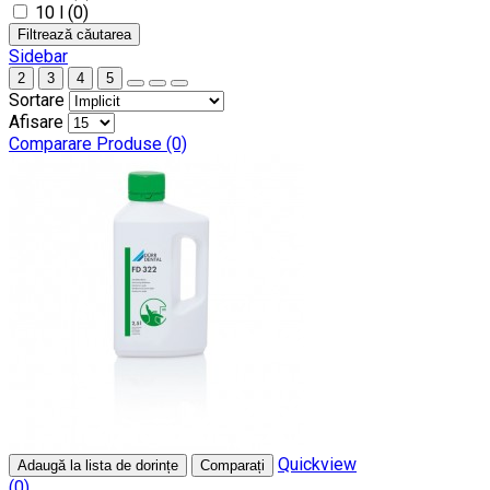
10 l (0)
Filtrează căutarea
Sidebar
2
3
4
5
Sortare
Afisare
Comparare Produse (0)
Quickview
Adaugă la lista de dorințe
Comparați
(0)