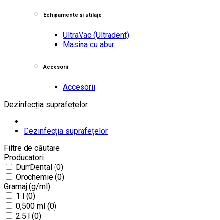
Echipamente și utilaje
UltraVac
(Ultradent)
Masina cu abur
Accesorii
Accesorii
Dezinfecția suprafețelor
Dezinfecția suprafețelor
Filtre de căutare
Producatori
DurrDental (0)
Orochemie (0)
Gramaj (g/ml)
1 l (0)
0,500 ml (0)
2.5 l (0)