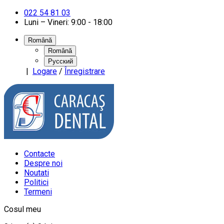
022 54 81 03
Luni – Vineri: 9:00 - 18:00
Română
Română
Русский
|
Logare
/
Înregistrare
Contacte
Despre noi
Noutati
Politici
Termeni
Cosul meu