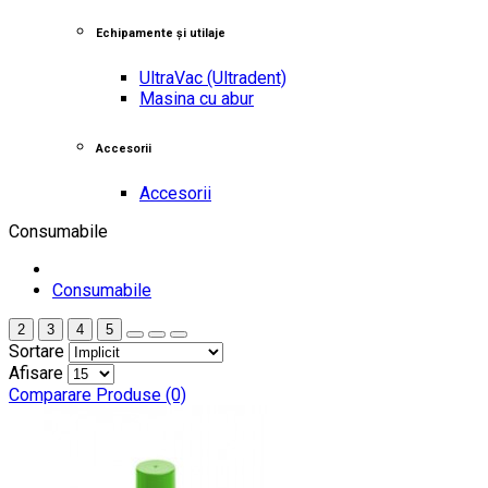
Echipamente și utilaje
UltraVac
(Ultradent)
Masina cu abur
Accesorii
Accesorii
Consumabile
Consumabile
2
3
4
5
Sortare
Afisare
Comparare Produse (0)