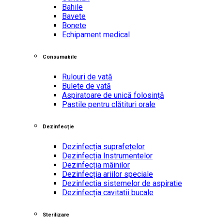
Bahile
Bavete
Bonete
Echipament medical
Consumabile
Rulouri de vată
Bulete de vată
Aspiratoare de unică folosință
Pastile pentru clătituri orale
Dezinfecție
Dezinfecția suprafețelor
Dezinfecția Instrumentelor
Dezinfecția mâinilor
Dezinfecția ariilor speciale
Dezinfectia sistemelor de aspiratie
Dezinfecția cavitatii bucale
Sterilizare