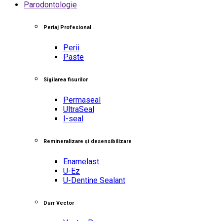
Parodontologie
Periaj Profesional
Perii
Paste
Sigilarea fisurilor
Permaseal
UltraSeal
I-seal
Remineralizare și desensibilizare
Enamelast
U-Ez
U-Dentine Sealant
Durr Vector