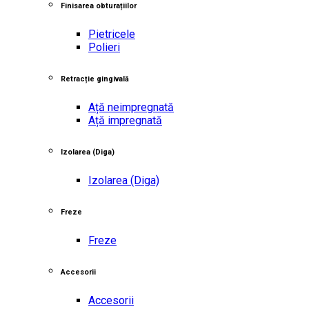
Finisarea obturațiilor
Pietricele
Polieri
Retracție gingivală
Ață neimpregnată
Ață impregnată
Izolarea
(Diga)
Izolarea
(Diga)
Freze
Freze
Accesorii
Accesorii