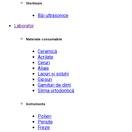
Sterilizare
Băi ultrasonice
Laborator
Materiale consumabile
Ceramică
Acrilate
Ceruri
Aliaje
Lacuri și soluții
Gipsuri
Garnituri de dinți
Sîrma ortodontică
Instrumente
Polieri
Periute
Freze