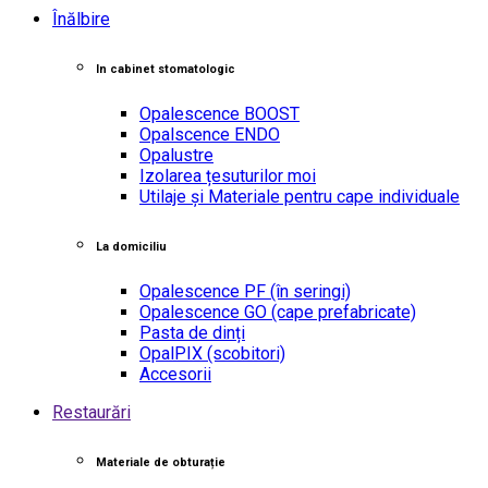
Înălbire
In cabinet stomatologic
Opalescence BOOST
Opalscence ENDO
Opalustre
Izolarea țesuturilor moi
Utilaje și Materiale pentru cape individuale
La domiciliu
Opalescence PF
(în seringi)
Opalescence GO
(cape prefabricate)
Pasta de dinți
OpalPIX
(scobitori)
Accesorii
Restaurări
Materiale de obturație