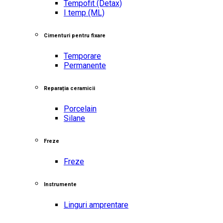
Tempofit
(Detax)
I temp
(ML)
Cimenturi pentru fixare
Temporare
Permanente
Reparația ceramicii
Porcelain
Silane
Freze
Freze
Instrumente
Linguri amprentare