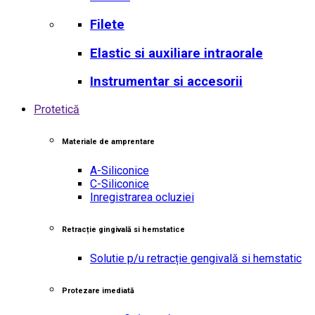
Filete
Elastic si auxiliare intraorale
Instrumentar si accesorii
Protetică
Materiale de amprentare
A-Siliconice
C-Siliconice
Inregistrarea ocluziei
Retracție gingivală si hemstatice
Solutie p/u retracție gengivală si hemstatic
Protezare imediată