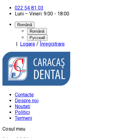
022 54 81 03
Luni – Vineri: 9:00 - 18:00
Română
Română
Русский
|
Logare
/
Înregistrare
Contacte
Despre noi
Noutati
Politici
Termeni
Cosul meu