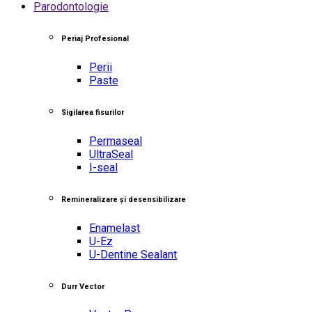
Parodontologie
Periaj Profesional
Perii
Paste
Sigilarea fisurilor
Permaseal
UltraSeal
I-seal
Remineralizare și desensibilizare
Enamelast
U-Ez
U-Dentine Sealant
Durr Vector