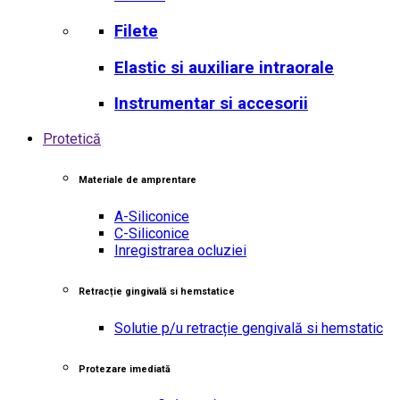
Filete
Elastic si auxiliare intraorale
Instrumentar si accesorii
Protetică
Materiale de amprentare
A-Siliconice
C-Siliconice
Inregistrarea ocluziei
Retracție gingivală si hemstatice
Solutie p/u retracție gengivală si hemstatic
Protezare imediată