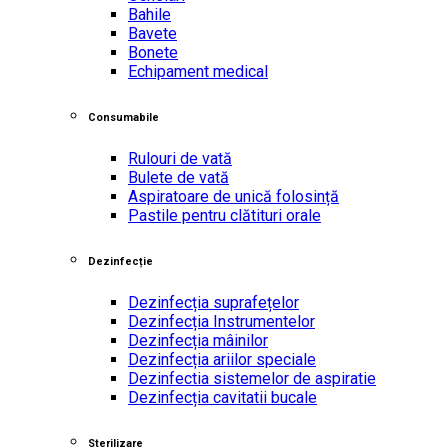
Bahile
Bavete
Bonete
Echipament medical
Consumabile
Rulouri de vată
Bulete de vată
Aspiratoare de unică folosință
Pastile pentru clătituri orale
Dezinfecție
Dezinfecția suprafețelor
Dezinfecția Instrumentelor
Dezinfecția mâinilor
Dezinfecția ariilor speciale
Dezinfectia sistemelor de aspiratie
Dezinfecția cavitatii bucale
Sterilizare