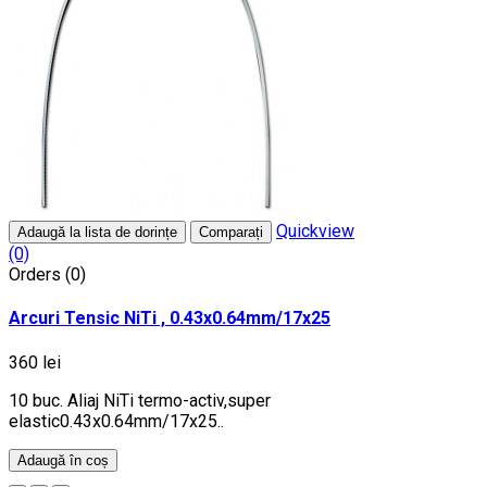
Quickview
Adaugă la lista de dorințe
Comparați
(0)
Orders (0)
Arcuri Tensic NiTi , 0.43x0.64mm/17x25
360 lei
10 buc. Aliaj NiTi termo-activ,super
elastic0.43x0.64mm/17x25..
Adaugă în coș