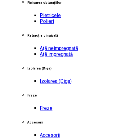
Finisarea obturațiilor
Pietricele
Polieri
Retracție gingivală
Ață neimpregnată
Ață impregnată
Izolarea
(Diga)
Izolarea
(Diga)
Freze
Freze
Accesorii
Accesorii