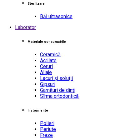
Sterilizare
Băi ultrasonice
Laborator
Materiale consumabile
Ceramică
Acrilate
Ceruri
Aliaje
Lacuri și soluții
Gipsuri
Garnituri de dinți
Sîrma ortodontică
Instrumente
Polieri
Periute
Freze