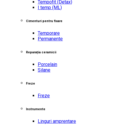
Tempofit
(Detax)
I temp
(ML)
Cimenturi pentru fixare
Temporare
Permanente
Reparația ceramicii
Porcelain
Silane
Freze
Freze
Instrumente
Linguri amprentare