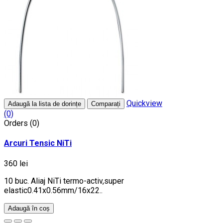
Quickview
Adaugă la lista de dorințe
Comparați
(0)
Orders (0)
Arcuri Tensic NiTi
360 lei
10 buc. Aliaj NiTi termo-activ,super
elastic0.41x0.56mm/16x22..
Adaugă în coș