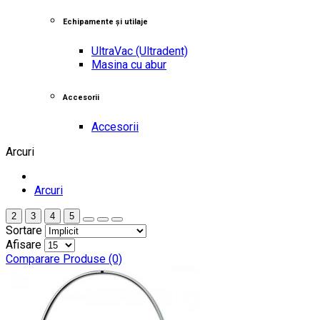
Echipamente și utilaje
UltraVac
(Ultradent)
Masina cu abur
Accesorii
Accesorii
Arcuri
Arcuri
2
3
4
5
Sortare
Afisare
Comparare Produse (0)