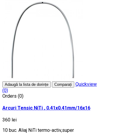
Quickview
Adaugă la lista de dorințe
Comparați
(0)
Orders (0)
Arcuri Tensic NiTi , 0.41x0.41mm/16x16
360 lei
10 buc. Aliaj NiTi termo-activ,super