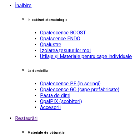
Înălbire
In cabinet stomatologic
Opalescence BOOST
Opalscence ENDO
Opalustre
Izolarea țesuturilor moi
Utilaje și Materiale pentru cape individuale
La domiciliu
Opalescence PF
(în seringi)
Opalescence GO
(cape prefabricate)
Pasta de dinți
OpalPIX
(scobitori)
Accesorii
Restaurări
Materiale de obturație