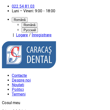
022 54 81 03
Luni – Vineri: 9:00 - 18:00
Română
Română
Русский
|
Logare
/
Înregistrare
Contacte
Despre noi
Noutati
Politici
Termeni
Cosul meu