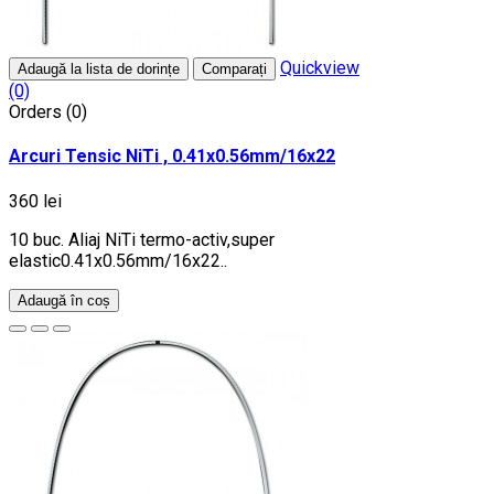
Quickview
Adaugă la lista de dorințe
Comparați
(0)
Orders (0)
Arcuri Tensic NiTi , 0.41x0.56mm/16x22
360 lei
10 buc. Aliaj NiTi termo-activ,super
elastic0.41x0.56mm/16x22..
Adaugă în coș