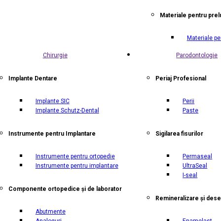
Materiale pentru prel
Materiale pe
Chirurgie
Parodontologie
Implante Dentare
Periaj Profesional
Implante SIC
Perii
Implante Schutz-Dental
Paste
Instrumente pentru Implantare
Sigilarea fisurilor
Instrumente pentru ortopedie
Permaseal
Instrumente pentru implantare
UltraSeal
I-seal
Componente ortopedice și de laborator
Remineralizare și dese
Abutmente
Analoguri
Enamelast