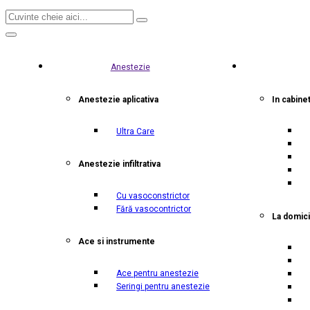
Anestezie
Anestezie aplicativa
In cabine
Ultra Care
Anestezie infiltrativa
Cu vasoconstrictor
Fără vasocontrictor
La domici
Ace si instrumente
Ace pentru anestezie
Seringi pentru anestezie