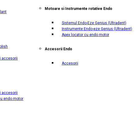
Motoare si Instrumente rotative Endo
lant
Sistemul Endo-Eze Genius
(Ultradent)
Instrumente Endo-eze Genius
(Ultradent)
Apex locator cu endo motor
olish
Accesorii Endo
i accesorii
Accesorii
i accesorii
cu endo motor