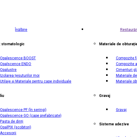
Înălbire
Restaurăr
t stomatologic
Materiale de obturați
Opalescence BOOST
Compozite f
Opalscence ENDO
Compozite a
Opalustre
Cimenturi g
Izolarea țesuturilor moi
Materiale de
Utilaje și Materiale pentru cape individuale
Materiale ob
liu
Gravaj
Opalescence PF
(în seringi)
Gravaj
Opalescence GO
(cape prefabricate)
Pasta de dinți
Sisteme adezive
OpalPIX
(scobitori)
Accesorii