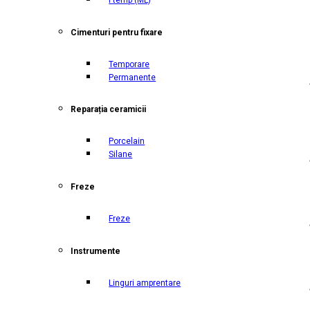
Cimenturi pentru fixare
Temporare
Permanente
Reparația ceramicii
Porcelain
Silane
Freze
Freze
Instrumente
Linguri amprentare