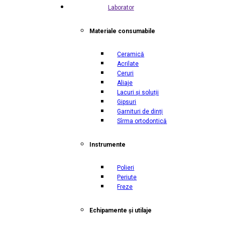
Laborator
Materiale consumabile
Ceramică
Acrilate
Ceruri
Aliaje
Lacuri și soluții
Gipsuri
Garnituri de dinți
Sîrma ortodontică
Instrumente
Polieri
Periute
Freze
Echipamente și utilaje