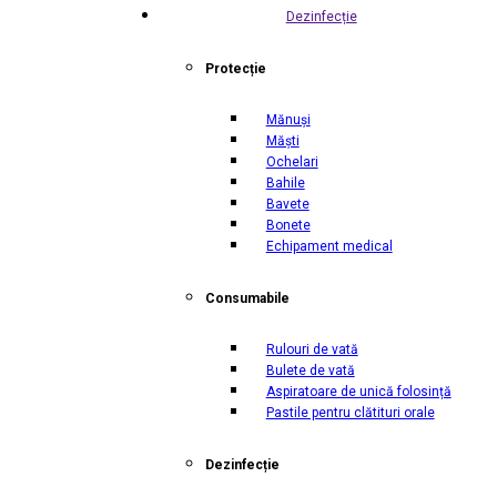
Dezinfecție
Protecție
Mănuși
Măști
Ochelari
Bahile
Bavete
Bonete
Echipament medical
Consumabile
Rulouri de vată
Bulete de vată
Aspiratoare de unică folosință
Pastile pentru clătituri orale
Dezinfecție