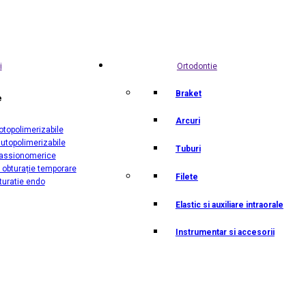
i
Ortodontie
Braket
e
Arcuri
otopolimerizabile
utopolimerizabile
Tuburi
lassionomerice
 obturație temporare
Filete
turatie endo
Elastic si auxiliare intraorale
Instrumentar si accesorii