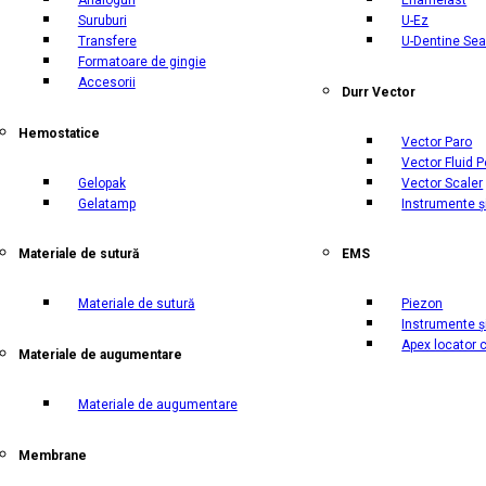
Suruburi
U-Ez
Transfere
U-Dentine Sea
Formatoare de gingie
Accesorii
Durr Vector
Hemostatice
Vector Paro
Vector Fluid P
Gelopak
Vector Scaler
Gelatamp
Instrumente ș
Materiale de sutură
EMS
Materiale de sutură
Piezon
Instrumente ș
Apex locator 
Materiale de augumentare
Materiale de augumentare
Membrane