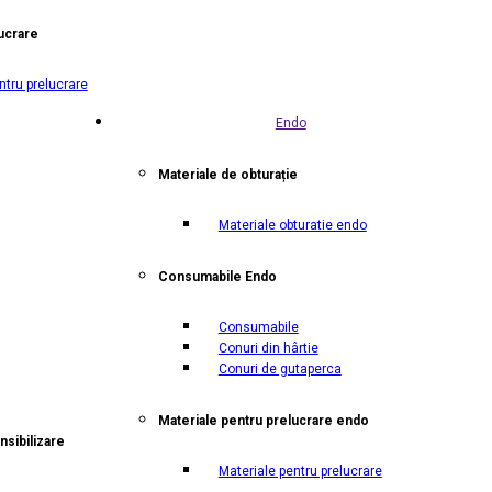
ucrare
ntru prelucrare
Endo
Materiale de obturație
Materiale obturatie endo
Consumabile Endo
Consumabile
Conuri din hârtie
Conuri de gutaperca
Materiale pentru prelucrare endo
nsibilizare
Materiale pentru prelucrare