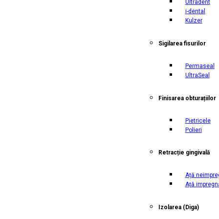
Ultradent
i-dental
Kulzer
Sigilarea fisurilor
Permaseal
UltraSeal
Finisarea obturațiilor
Pietricele
Polieri
Retracție gingivală
Ață neimpre
Ață impregn
Izolarea
(Diga)