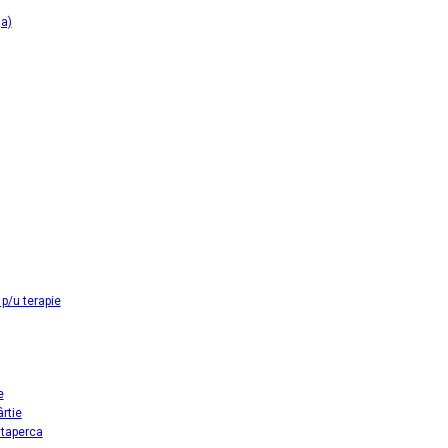
ga)
p/u terapie
e
ârtie
utaperca