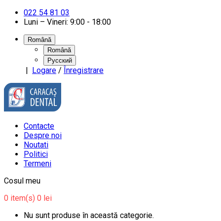
022 54 81 03
Luni – Vineri: 9:00 - 18:00
Română
Română
Русский
|
Logare
/
Înregistrare
Contacte
Despre noi
Noutati
Politici
Termeni
Cosul meu
0
item(s)
0 lei
Nu sunt produse în această categorie.