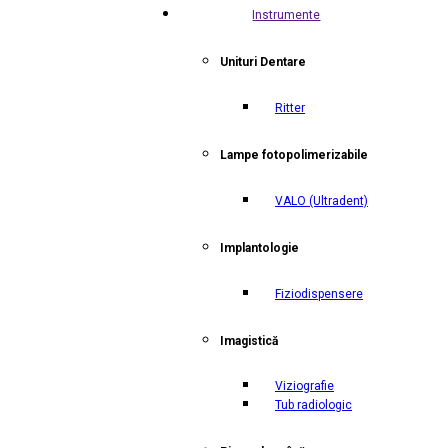
Instrumente
Unituri Dentare
Ritter
Lampe fotopolimerizabile
VALO
(Ultradent)
Implantologie
Fiziodispensere
Imagistică
Viziografie
Tub radiologic