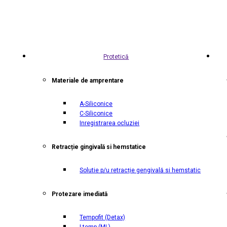
Protetică
Materiale de amprentare
A-Siliconice
C-Siliconice
Inregistrarea ocluziei
Retracție gingivală si hemstatice
Solutie p/u retracție gengivală si hemstatic
Protezare imediată
Tempofit
(Detax)
I temp
(ML)