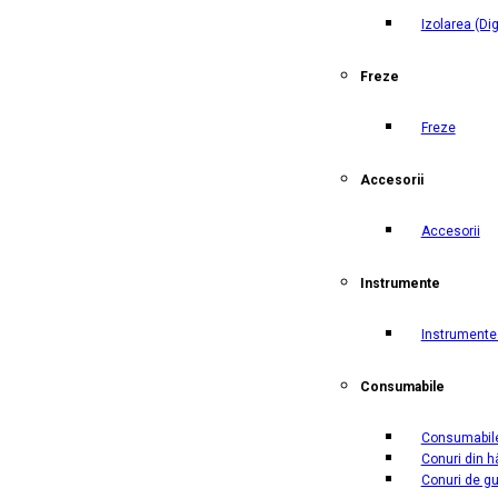
Izolarea
(Di
Freze
Freze
Accesorii
Accesorii
Instrumente
Instrumente 
Consumabile
Consumabil
Conuri din h
Conuri de g