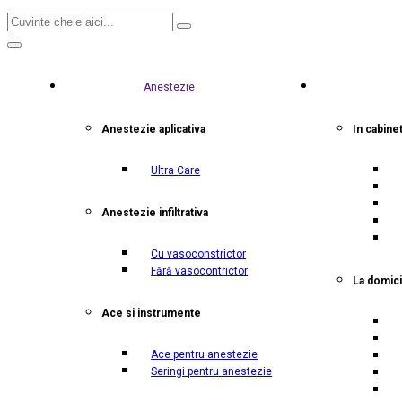
Anestezie
Anestezie aplicativa
In cabine
Ultra Care
Anestezie infiltrativa
Cu vasoconstrictor
Fără vasocontrictor
La domici
Ace si instrumente
Ace pentru anestezie
Seringi pentru anestezie