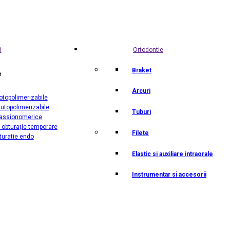
i
Ortodontie
Braket
e
Arcuri
otopolimerizabile
utopolimerizabile
Tuburi
lassionomerice
 obturație temporare
Filete
turatie endo
Elastic si auxiliare intraorale
Instrumentar si accesorii