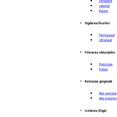
Ultradent
i-dental
Kulzer
Sigilarea fisurilor
Permaseal
UltraSeal
Finisarea obturațiilor
Pietricele
Polieri
Retracție gingivală
Ață neimpre
Ață impregn
Izolarea
(Diga)