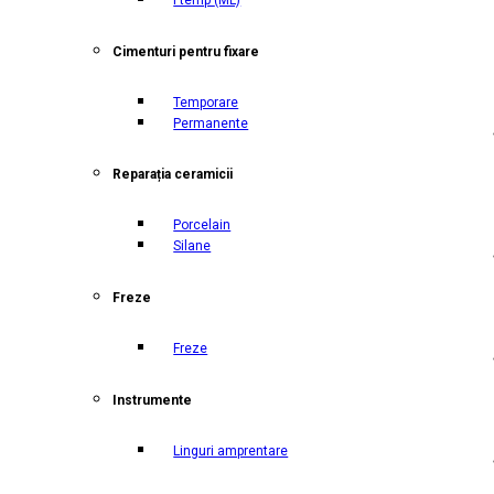
Cimenturi pentru fixare
Temporare
Permanente
Reparația ceramicii
Porcelain
Silane
Freze
Freze
Instrumente
Linguri amprentare