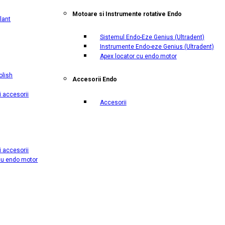
Motoare si Instrumente rotative Endo
lant
Sistemul Endo-Eze Genius
(Ultradent)
Instrumente Endo-eze Genius
(Ultradent)
Apex locator cu endo motor
olish
Accesorii Endo
i accesorii
Accesorii
i accesorii
cu endo motor