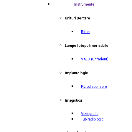
Instrumente
Unituri Dentare
Ritter
Lampe fotopolimerizabile
VALO
(Ultradent)
Implantologie
Fiziodispensere
Imagistică
Viziografie
Tub radiologic