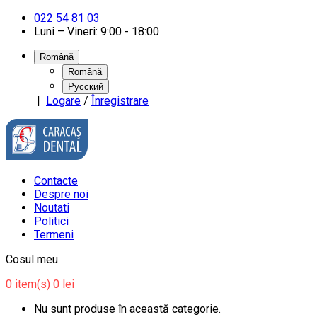
022 54 81 03
Luni – Vineri: 9:00 - 18:00
Română
Română
Русский
|
Logare
/
Înregistrare
Contacte
Despre noi
Noutati
Politici
Termeni
Cosul meu
0
item(s)
0 lei
Nu sunt produse în această categorie.