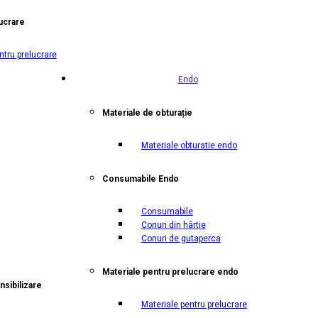
ucrare
ntru prelucrare
Endo
Materiale de obturație
Materiale obturatie endo
Consumabile Endo
Consumabile
Conuri din hârtie
Conuri de gutaperca
Materiale pentru prelucrare endo
nsibilizare
Materiale pentru prelucrare