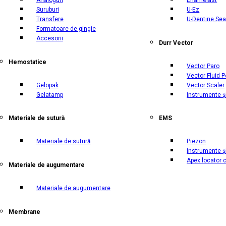
Suruburi
U-Ez
Transfere
U-Dentine Sea
Formatoare de gingie
Accesorii
Durr Vector
Hemostatice
Vector Paro
Vector Fluid P
Gelopak
Vector Scaler
Gelatamp
Instrumente ș
Materiale de sutură
EMS
Materiale de sutură
Piezon
Instrumente ș
Apex locator 
Materiale de augumentare
Materiale de augumentare
Membrane