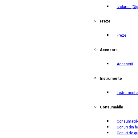
Izolarea
(Di
Freze
Freze
Accesorii
Accesorii
Instrumente
Instrumente 
Consumabile
Consumabil
Conuri din h
Conuri de g