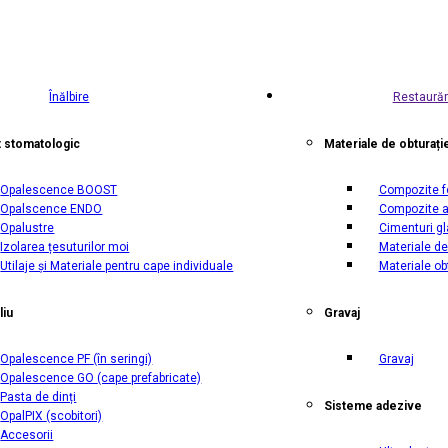
Înălbire
Restaurăr
t stomatologic
Materiale de obturați
Opalescence BOOST
Compozite f
Opalscence ENDO
Compozite a
Opalustre
Cimenturi g
Izolarea țesuturilor moi
Materiale de
Utilaje și Materiale pentru cape individuale
Materiale ob
liu
Gravaj
Opalescence PF
(în seringi)
Gravaj
Opalescence GO
(cape prefabricate)
Pasta de dinți
Sisteme adezive
OpalPIX
(scobitori)
Accesorii