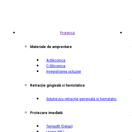
Protetică
Materiale de amprentare
A-Siliconice
C-Siliconice
Inregistrarea ocluziei
Retracție gingivală si hemstatice
Solutie p/u retracție gengivală si hemstatic
Protezare imediată
Tempofit
(Detax)
I temp
(ML)