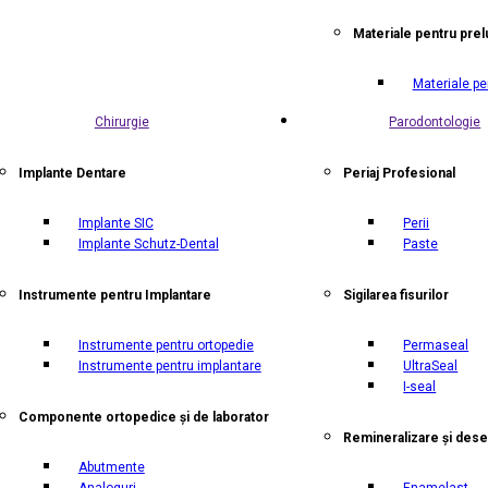
Materiale pentru prel
Materiale pe
Chirurgie
Parodontologie
Implante Dentare
Periaj Profesional
Implante SIC
Perii
Implante Schutz-Dental
Paste
Instrumente pentru Implantare
Sigilarea fisurilor
Instrumente pentru ortopedie
Permaseal
Instrumente pentru implantare
UltraSeal
I-seal
Componente ortopedice și de laborator
Remineralizare și dese
Abutmente
Analoguri
Enamelast