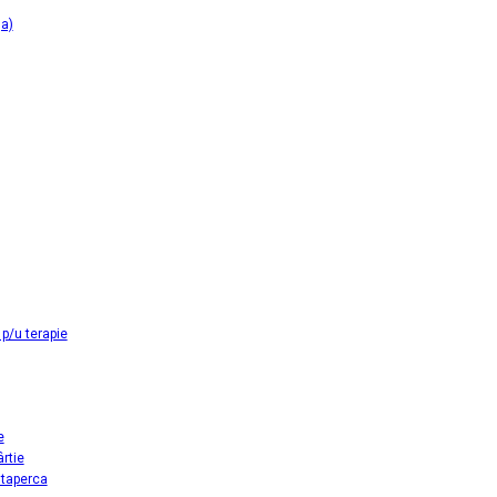
ga)
p/u terapie
e
ârtie
utaperca