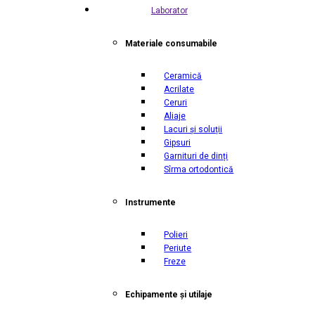
Laborator
Materiale consumabile
Ceramică
Acrilate
Ceruri
Aliaje
Lacuri și soluții
Gipsuri
Garnituri de dinți
Sîrma ortodontică
Instrumente
Polieri
Periute
Freze
Echipamente și utilaje