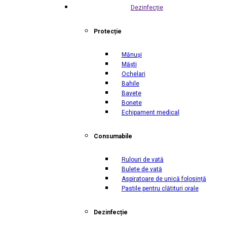
Dezinfecție
Protecție
Mănuși
Măști
Ochelari
Bahile
Bavete
Bonete
Echipament medical
Consumabile
Rulouri de vată
Bulete de vată
Aspiratoare de unică folosință
Pastile pentru clătituri orale
Dezinfecție