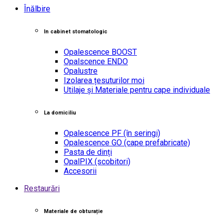
Înălbire
In cabinet stomatologic
Opalescence BOOST
Opalscence ENDO
Opalustre
Izolarea țesuturilor moi
Utilaje și Materiale pentru cape individuale
La domiciliu
Opalescence PF
(în seringi)
Opalescence GO
(cape prefabricate)
Pasta de dinți
OpalPIX
(scobitori)
Accesorii
Restaurări
Materiale de obturație