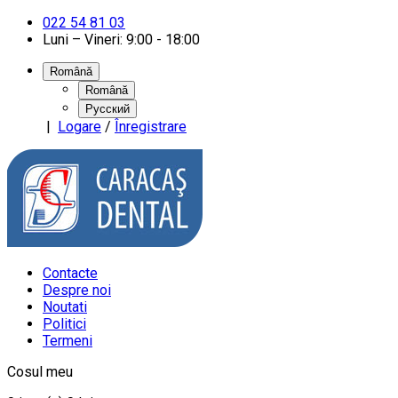
022 54 81 03
Luni – Vineri: 9:00 - 18:00
Română
Română
Русский
|
Logare
/
Înregistrare
Contacte
Despre noi
Noutati
Politici
Termeni
Cosul meu