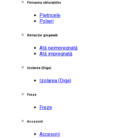
Finisarea obturațiilor
Pietricele
Polieri
Retracție gingivală
Ață neimpregnată
Ață impregnată
Izolarea
(Diga)
Izolarea
(Diga)
Freze
Freze
Accesorii
Accesorii