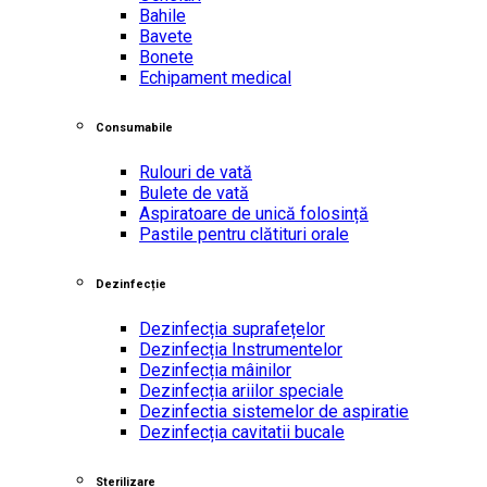
Bahile
Bavete
Bonete
Echipament medical
Consumabile
Rulouri de vată
Bulete de vată
Aspiratoare de unică folosință
Pastile pentru clătituri orale
Dezinfecție
Dezinfecția suprafețelor
Dezinfecția Instrumentelor
Dezinfecția mâinilor
Dezinfecția ariilor speciale
Dezinfectia sistemelor de aspiratie
Dezinfecția cavitatii bucale
Sterilizare