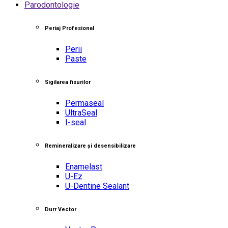
Parodontologie
Periaj Profesional
Perii
Paste
Sigilarea fisurilor
Permaseal
UltraSeal
I-seal
Remineralizare și desensibilizare
Enamelast
U-Ez
U-Dentine Sealant
Durr Vector