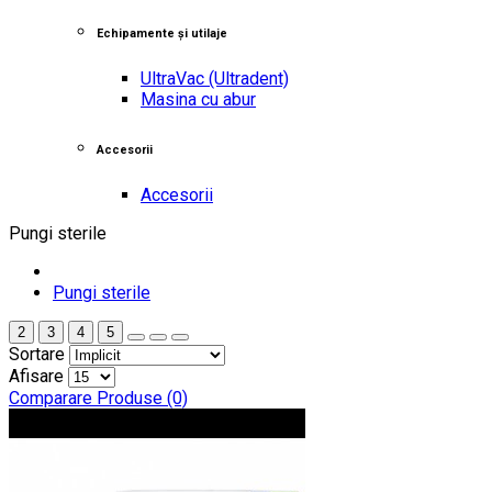
Echipamente și utilaje
UltraVac
(Ultradent)
Masina cu abur
Accesorii
Accesorii
Pungi sterile
Pungi sterile
2
3
4
5
Sortare
Afisare
Comparare Produse (0)