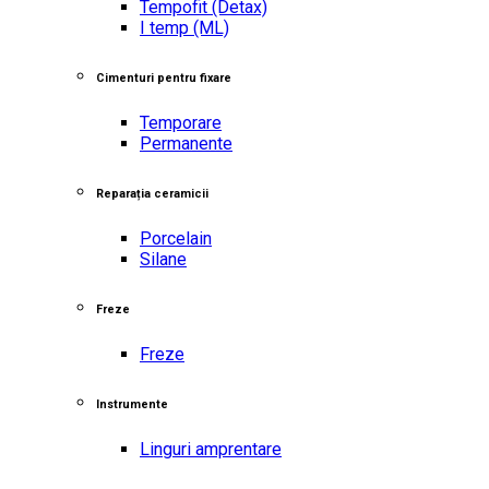
Tempofit
(Detax)
I temp
(ML)
Cimenturi pentru fixare
Temporare
Permanente
Reparația ceramicii
Porcelain
Silane
Freze
Freze
Instrumente
Linguri amprentare