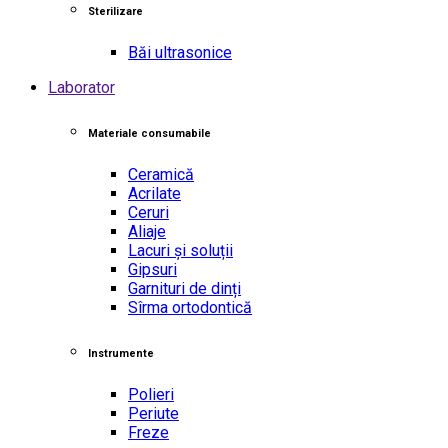
Sterilizare
Băi ultrasonice
Laborator
Materiale consumabile
Ceramică
Acrilate
Ceruri
Aliaje
Lacuri și soluții
Gipsuri
Garnituri de dinți
Sîrma ortodontică
Instrumente
Polieri
Periute
Freze