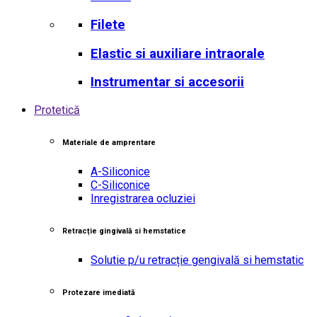
Filete
Elastic si auxiliare intraorale
Instrumentar si accesorii
Protetică
Materiale de amprentare
A-Siliconice
C-Siliconice
Inregistrarea ocluziei
Retracție gingivală si hemstatice
Solutie p/u retracție gengivală si hemstatic
Protezare imediată